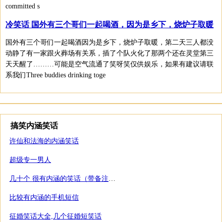
committed s
冷笑话 国外有三个哥们一起喝酒，因为是乡下，烧炉子取暖
国外有三个哥们一起喝酒因为是乡下，烧炉子取暖，第二天三人都没
动静了有一家跟火葬场有关系，插了个队火化了那两个还在灵堂第三
天天醒了………可能是空气流通了笑呀笑仅供娱乐，如果有建议请联
系我们Three buddies drinking toge
搞笑内涵笑话
许仙和法海的内涵笑话
超级专一男人
几十个 很有内涵的笑话（带备注和解答）2
比较有内涵的手机短信
征婚笑话大全,几个征婚短笑话