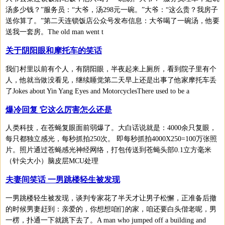
汤多少钱？”服务员：“大爷，汤298元一碗。”大爷：“这么贵？我房子
送你算了。”第二天连锁饭店公众号发布信息：大爷喝了一碗汤，他要
送我一套房。The old man went t
关于阴阳眼和摩托车的笑话
我们村里以前有个人，有阴阳眼，半夜起来上厕所，看到院子里有个
人，他就当做没看见，继续睡觉第二天早上还是出事了他家摩托车丢
了Jokes about Yin Yang Eyes and MotorcyclesThere used to be a
爆冷回复 它这么厉害怎么还是
人类科技，在苍蝇复眼面前弱爆了。大白话说就是：4000余只复眼，
每只都独立感光，每秒抓拍250次。 即每秒抓拍4000X250=100万张照
片。照片通过苍蝇感光神经网络，打包传送到苍蝇头部0.1立方毫米
（针尖大小）脑皮层MCU处理
夫妻间笑话 一男跳楼轻生被发现
一男跳楼轻生被发现，谈判专家花了半天才让男子松懈，正准备后撤
的时候男妻赶到：亲爱的，你想想咱们的家，咱还要白头偕老呢，男
一楞，扑通一下就跳下去了。A man who jumped off a building and