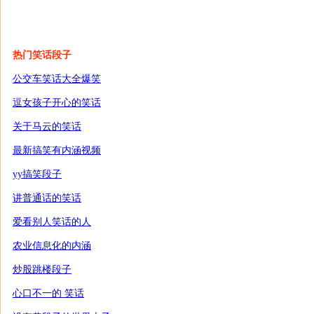
热门笑话段子
公交车笑话大全爆笑
逗女孩子开心的笑话
关于马云的笑话
最新搞笑有内涵视频
yy搞笑段子
讲普通话的笑话
爱看别人笑话的人
农业信息化的内涵
炒股跳楼段子
心口不一的 笑话