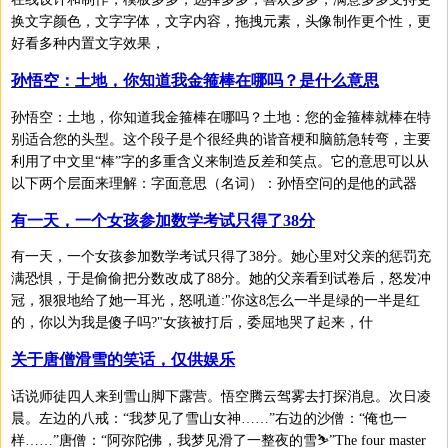
换文字颜色，文字字体，文字内容，拖拽元素，头像制作更个性，更
好看多种内置文字效果，
孙悟空：土地，你知道我金箍棒在哪吗？是什么意思
孙悟空：土地，你知道我金箍棒在哪吗？土地：您的金箍棒就棒在特
别适合您的头型。这个段子是个很经典的谐音梗和脑筋急转弯，主要
利用了中文里“棒”字的多重含义来制造反差和笑点。它的意思可以从
以下两个层面来理解：字面意思（名词）：孙悟空问的是他的武器
有一天，一个女孩参加数学考试只得了38分
有一天，一个女孩参加数学考试只得了38分。她心里对父亲的惩罚充
满恐惧，于是偷偷把分数改成了88分。她的父亲看到试卷后，怒发冲
冠，狠狠地给了她一耳光，怒吼道:"你这8怎么一半是绿的一半是红
的，你以为我是傻子吗?"女孩被打后，委屈地哭了起来，什
关于唐僧滑雪的笑话，仅供娱乐
话说师徒四人来到雪山脚下露营。悟空腾云驾雾去打探消息。次日凌
晨。左边的八戒：“我梦见了雪山女神……”右边的沙僧：“俺也一
样……”唐僧：“阿弥陀佛，我梦见滑了一整夜的雪⛷”The four master