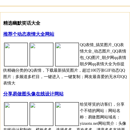
精选幽默笑话大全
推荐个动态表情大全网站
QQ表情_搞笑图片_QQ表
情大全_动态图片_QQ表情
包_QQ图片_朝夕网qq表情
朝夕网qq表情大全为你提
供精确分类的QQ表情，下载最新搞笑图片，超过100万张GIF动态QQ
图片；多频道多栏目，一键进入，一键复制；网友最喜爱的无水印QQ
表情大
分享易做图头像在线设计网站
给笑呀笑的访客们，分享
个不错的网站：网站名
称：易做图网站域名：
yizuotu.net网站简介：头像
在线设计和制作，模板多多，选择多多，喜欢多多，满意多多支持更