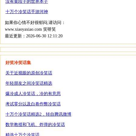
没有黄段子的世界本子
十万个冷笑话手游河神
如果你心情不好很郁闷,请访问：
www.xiaoyaxiao.com 笑呀笑
最近更新：2026-06-30 12:11:20
好笑冷笑话集
关于近视眼的原创冷笑话
年轻朋友之间冷笑话精选
爆冷成人冷笑话，冷的有意思
考试零分以及白卷作弊冷笑话
十万个冷笑话精选2，转自腾讯微博
数学教授和飞机、炸弹的冷笑话
精选十万个冷笑话