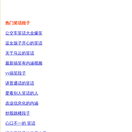
热门笑话段子
公交车笑话大全爆笑
逗女孩子开心的笑话
关于马云的笑话
最新搞笑有内涵视频
yy搞笑段子
讲普通话的笑话
爱看别人笑话的人
农业信息化的内涵
炒股跳楼段子
心口不一的 笑话