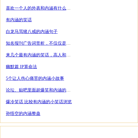
喜欢一个人的外表和内涵有什么联系
有内涵的笑话
白龙马骂猪八戒的内涵句子
知名报刊广告词赏析，不仅仅是高更是幽
来几个最有内涵的笑话，高人和神人都不需要给解释的
幽默篇 IP算命法
5个让人伤心痛苦的内涵小故事
论坛、贴吧里面超爆笑和内涵的回复5个
爆冷笑话 比较有内涵的小笑话浏览
孙悟空的内涵整蛊