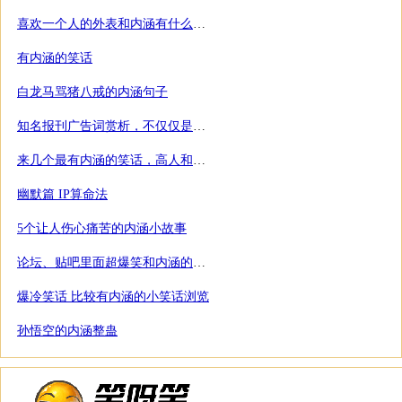
喜欢一个人的外表和内涵有什么联系
有内涵的笑话
白龙马骂猪八戒的内涵句子
知名报刊广告词赏析，不仅仅是高更是幽
来几个最有内涵的笑话，高人和神人都不需要给解释的
幽默篇 IP算命法
5个让人伤心痛苦的内涵小故事
论坛、贴吧里面超爆笑和内涵的回复5个
爆冷笑话 比较有内涵的小笑话浏览
孙悟空的内涵整蛊