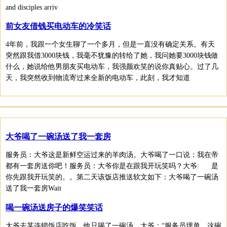
and disciples arriv
前女友借钱买电动车的冷笑话
4年前，我跟一个女生聊了一个多月，但是一直没有确定关系。有天
突然跟我借3000块钱，我毫不犹豫的转给了她，我问她要3000块钱做
什么，她说给他男朋友买电动车，我强颜欢笑的说你真贴心。过了几
天，我突然收到物流寄过来全新的电动车，此刻，我才知道
大爷喝了一碗汤送了我一套房
服务员：大爷这是新鲜空运过来的羊肉汤。大爷喝了一口说：我在帝
都有一套房送你吧！服务员：大爷你是在跟我开玩笑吗？大爷: 是
你先跟我开玩笑的。。第二天该饭店推送软文如下：大爷喝了一碗汤
送了我一套房Wait
喝一碗汤送房子的爆笑笑话
大爷去某连锁饭店吃饭，他只喝了一碗汤。大爷：“服务员埋单，这碗