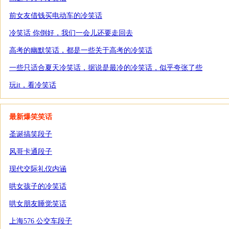
前女友借钱买电动车的冷笑话
冷笑话 你倒好，我们一会儿还要走回去
高考的幽默笑话，都是一些关于高考的冷笑话
一些只适合夏天冷笑话，据说是最冷的冷笑话，似乎夸张了些
玩it，看冷笑话
最新爆笑笑话
圣诞搞笑段子
风哥卡通段子
现代交际礼仪内涵
哄女孩子的冷笑话
哄女朋友睡觉笑话
上海576 公交车段子