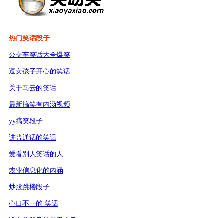
热门笑话段子
公交车笑话大全爆笑
逗女孩子开心的笑话
关于马云的笑话
最新搞笑有内涵视频
yy搞笑段子
讲普通话的笑话
爱看别人笑话的人
农业信息化的内涵
炒股跳楼段子
心口不一的 笑话