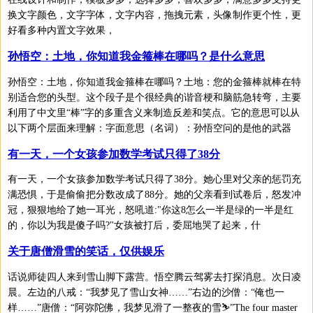
换文字颜色，文字字体，文字内容，拖拽元素，头像制作更个性，更
好看多种内置文字效果，
孙悟空：土地，你知道我金箍棒在哪吗？是什么意思
孙悟空：土地，你知道我金箍棒在哪吗？土地：您的金箍棒就棒在特
别适合您的头型。这个段子是个很经典的谐音梗和脑筋急转弯，主要
利用了中文里“棒”字的多重含义来制造反差和笑点。它的意思可以从
以下两个层面来理解：字面意思（名词）：孙悟空问的是他的武器
有一天，一个女孩参加数学考试只得了38分
有一天，一个女孩参加数学考试只得了38分。她心里对父亲的惩罚充
满恐惧，于是偷偷把分数改成了88分。她的父亲看到试卷后，怒发冲
冠，狠狠地给了她一耳光，怒吼道:"你这8怎么一半是绿的一半是红
的，你以为我是傻子吗?"女孩被打后，委屈地哭了起来，什
关于唐僧滑雪的笑话，仅供娱乐
话说师徒四人来到雪山脚下露营。悟空腾云驾雾去打探消息。次日凌
晨。左边的八戒：“我梦见了雪山女神……”右边的沙僧：“俺也一
样……”唐僧：“阿弥陀佛，我梦见滑了一整夜的雪⛷”The four master