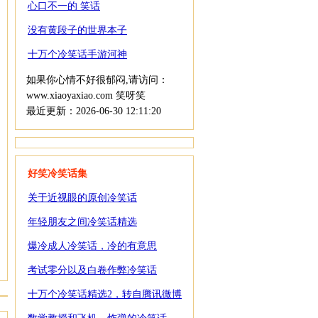
心口不一的 笑话
没有黄段子的世界本子
十万个冷笑话手游河神
如果你心情不好很郁闷,请访问：
www.xiaoyaxiao.com 笑呀笑
最近更新：2026-06-30 12:11:20
好笑冷笑话集
关于近视眼的原创冷笑话
年轻朋友之间冷笑话精选
爆冷成人冷笑话，冷的有意思
考试零分以及白卷作弊冷笑话
十万个冷笑话精选2，转自腾讯微博