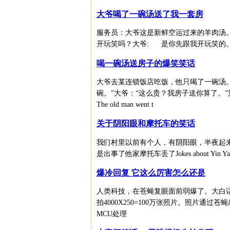
大爷喝了一碗汤送了我一套房
服务员：大爷这是新鲜空运过来的羊肉汤
开玩笑吗？大爷: 是你先跟我开玩笑的。
喝一碗汤送房子的爆笑笑话
大爷去某连锁饭店吃饭，他只喝了一碗汤。
碗。”大爷：“这么贵？我房子送你算了。
The old man went t
关于阴阳眼和摩托车的笑话
我们村里以前有个人，有阴阳眼，半夜起
是出事了他家摩托车丢了Jokes about Yin Yang Eye
爆冷回复 它这么厉害怎么还是
人类科技，在苍蝇复眼面前弱爆了。大白话说
拍4000X250=100万张照片。照片通
MCU处理