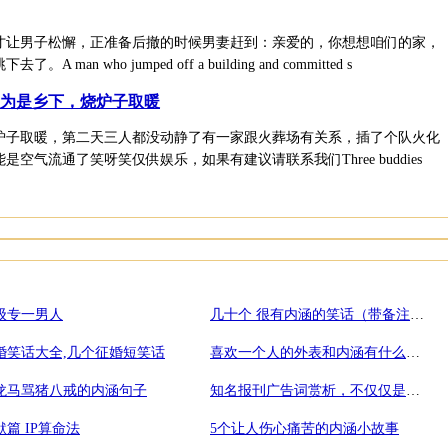
才让男子松懈，正准备后撤的时候男妻赶到：亲爱的，你想想咱们的家，
who jumped off a building and committed s
因为是乡下，烧炉子取暖
炉子取暖，第二天三人都没动静了有一家跟火葬场有关系，插了个队火化
气流通了笑呀笑仅供娱乐，如果有建议请联系我们Three buddies
级专一男人
几十个 很有内涵的笑话（带备注和解答）2
婚笑话大全,几个征婚短笑话
喜欢一个人的外表和内涵有什么联系
龙马骂猪八戒的内涵句子
知名报刊广告词赏析，不仅仅是高更是幽
默篇 IP算命法
5个让人伤心痛苦的内涵小故事