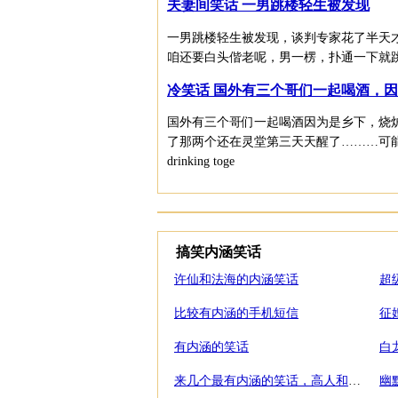
夫妻间笑话 一男跳楼轻生被发现
一男跳楼轻生被发现，谈判专家花了半天
咱还要白头偕老呢，男一楞，扑通一下就跳下去了。A man 
冷笑话 国外有三个哥们一起喝酒，
国外有三个哥们一起喝酒因为是乡下，烧
了那两个还在灵堂第三天天醒了………可能是空
drinking toge
搞笑内涵笑话
许仙和法海的内涵笑话
超
比较有内涵的手机短信
征
有内涵的笑话
白
来几个最有内涵的笑话，高人和神人都不需要给解释的
幽