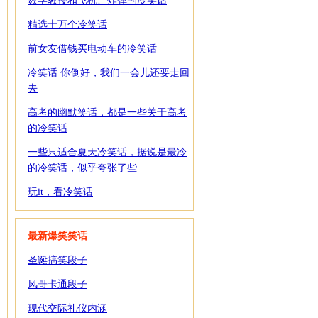
数学教授和飞机、炸弹的冷笑话
精选十万个冷笑话
前女友借钱买电动车的冷笑话
冷笑话 你倒好，我们一会儿还要走回
去
高考的幽默笑话，都是一些关于高考
的冷笑话
一些只适合夏天冷笑话，据说是最冷
的冷笑话，似乎夸张了些
玩it，看冷笑话
最新爆笑笑话
圣诞搞笑段子
风哥卡通段子
现代交际礼仪内涵