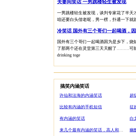
夫妻间笑话 一男跳楼轻生被发现
一男跳楼轻生被发现，谈判专家花了半天
咱还要白头偕老呢，男一楞，扑通一下就跳下去了。A man 
冷笑话 国外有三个哥们一起喝酒，
国外有三个哥们一起喝酒因为是乡下，烧
了那两个还在灵堂第三天天醒了………可能是空
drinking toge
搞笑内涵笑话
许仙和法海的内涵笑话
超
比较有内涵的手机短信
征
有内涵的笑话
白
来几个最有内涵的笑话，高人和神人都不需要给解释的
幽