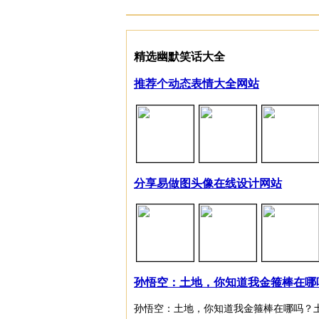
精选幽默笑话大全
推荐个动态表情大全网站
分享易做图头像在线设计网站
孙悟空：土地，你知道我金箍棒在哪
孙悟空：土地，你知道我金箍棒在哪吗？