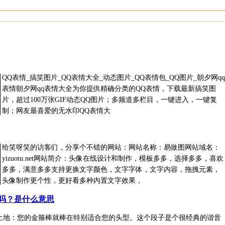
QQ表情_搞笑图片_QQ表情大全_动态图片_QQ表情包_QQ图片_朝夕网qq
表情朝夕网qq表情大全为你提供精确分类的QQ表情，下载最新搞笑图
片，超过100万张GIF动态QQ图片；多频道多栏目，一键进入，一键复
制；网友最喜爱的无水印QQ表情大
给笑呀笑的访客们，分享个不错的网站：网站名称：易做图网站域名：
yizuotu.net网站简介：头像在线设计和制作，模板多多，选择多多，喜欢
多多，满意多多支持更换文字颜色，文字字体，文字内容，拖拽元素，
头像制作更个性，更好看多种内置文字效果，
吗？是什么意思
土地：您的金箍棒就棒在特别适合您的头型。这个段子是个很经典的谐音