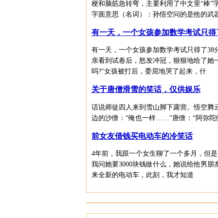
梗和脑筋急转弯，主要利用了中文里“棒
字面意思（名词）：孙悟空问的是他的武
有一天，一个女孩参加数学考试只得了
有一天，一个女孩参加数学考试只得了38
亲看到试卷后，怒发冲冠，狠狠地给了她一
吗?"女孩被打后，委屈地哭了起来，什
关于唐僧滑雪的笑话，仅供娱乐
话说师徒四人来到雪山脚下露营。悟空腾
边的沙僧：“俺也一样……”唐僧：“阿弥陀佛，我梦见滑了一
前女友借钱买电动车的冷笑话
4年前，我跟一个女生聊了一个多月，但是
我问她要3000块钱做什么，她说给他男
来全新的电动车，此刻，我才知道