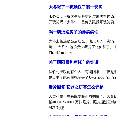
大爷喝了一碗汤送了我一套房
服务员：大爷这是新鲜空运过来的羊肉汤
开玩笑吗？大爷: 是你先跟我开玩笑的。
喝一碗汤送房子的爆笑笑话
大爷去某连锁饭店吃饭，他只喝了一碗汤。
碗。”大爷：“这么贵？我房子送你算了。
The old man went t
关于阴阳眼和摩托车的笑话
我们村里以前有个人，有阴阳眼，半夜起
是出事了他家摩托车丢了Jokes about Yin Yang Eye
爆冷回复 它这么厉害怎么还是
人类科技，在苍蝇复眼面前弱爆了。大白话说
拍4000X250=100万张照片。照片通
MCU处理