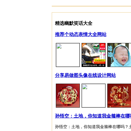
精选幽默笑话大全
推荐个动态表情大全网站
分享易做图头像在线设计网站
孙悟空：土地，你知道我金箍棒在哪
孙悟空：土地，你知道我金箍棒在哪吗？