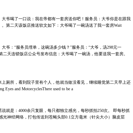
。大爷喝了一口说：我在帝都有一套房送你吧！服务员：大爷你是在跟我
。第二天该饭店推送软文如下：大爷喝了一碗汤送了我一套房Wait
大爷：“服务员埋单，这碗汤多少钱？”服务员：“大爷，汤298元一
”第二天连锁饭店公众号发布信息：大爷喝了一碗汤，他要送我一套房。
来上厕所，看到院子里有个人，他就当做没看见，继续睡觉第二天早上还
s and MotorcyclesThere used to be a
就是：4000余只复眼，每只都独立感光，每秒抓拍250次。 即每秒抓
过苍蝇感光神经网络，打包传送到苍蝇头部0.1立方毫米（针尖大小）脑皮层