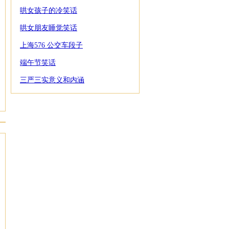
哄女孩子的冷笑话
哄女朋友睡觉笑话
上海576 公交车段子
端午节笑话
三严三实意义和内涵