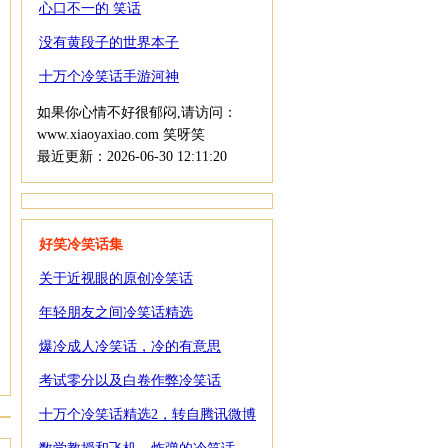
心口不一的 笑话
没有黄段子的世界本子
十万个冷笑话手游河神
如果你心情不好很郁闷,请访问：
www.xiaoyaxiao.com 笑呀笑
最近更新：2026-06-30 12:11:20
好笑冷笑话集
关于近视眼的原创冷笑话
年轻朋友之间冷笑话精选
爆冷成人冷笑话，冷的有意思
考试零分以及白卷作弊冷笑话
十万个冷笑话精选2，转自腾讯微博