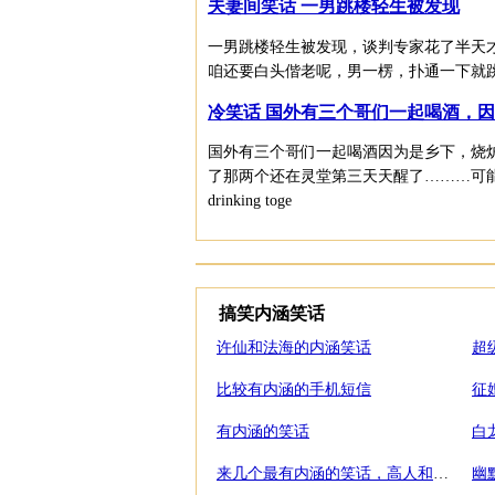
夫妻间笑话 一男跳楼轻生被发现
一男跳楼轻生被发现，谈判专家花了半天
咱还要白头偕老呢，男一楞，扑通一下就跳下去了。A man 
冷笑话 国外有三个哥们一起喝酒，
国外有三个哥们一起喝酒因为是乡下，烧
了那两个还在灵堂第三天天醒了………可能是空
drinking toge
搞笑内涵笑话
许仙和法海的内涵笑话
超
比较有内涵的手机短信
征
有内涵的笑话
白
来几个最有内涵的笑话，高人和神人都不需要给解释的
幽