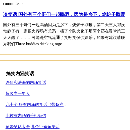
committed s
冷笑话 国外有三个哥们一起喝酒，因为是乡下，烧炉子取暖
国外有三个哥们一起喝酒因为是乡下，烧炉子取暖，第二天三人都没
动静了有一家跟火葬场有关系，插了个队火化了那两个还在灵堂第三
天天醒了………可能是空气流通了笑呀笑仅供娱乐，如果有建议请联
系我们Three buddies drinking toge
搞笑内涵笑话
许仙和法海的内涵笑话
超级专一男人
几十个 很有内涵的笑话（带备注和解答）2
比较有内涵的手机短信
征婚笑话大全,几个征婚短笑话