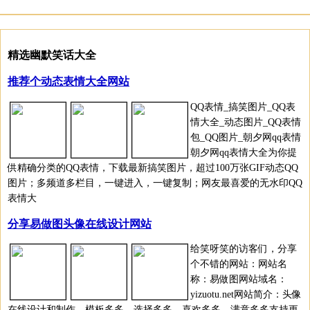
精选幽默笑话大全
推荐个动态表情大全网站
QQ表情_搞笑图片_QQ表
情大全_动态图片_QQ表情
包_QQ图片_朝夕网qq表情
朝夕网qq表情大全为你提
供精确分类的QQ表情，下载最新搞笑图片，超过100万张GIF动态QQ
图片；多频道多栏目，一键进入，一键复制；网友最喜爱的无水印QQ
表情大
分享易做图头像在线设计网站
给笑呀笑的访客们，分享
个不错的网站：网站名
称：易做图网站域名：
yizuotu.net网站简介：头像
在线设计和制作，模板多多，选择多多，喜欢多多，满意多多支持更