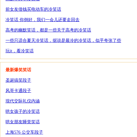
前女友借钱买电动车的冷笑话
冷笑话 你倒好，我们一会儿还要走回去
高考的幽默笑话，都是一些关于高考的冷笑话
一些只适合夏天冷笑话，据说是最冷的冷笑话，似乎夸张了些
玩it，看冷笑话
最新爆笑笑话
圣诞搞笑段子
风哥卡通段子
现代交际礼仪内涵
哄女孩子的冷笑话
哄女朋友睡觉笑话
上海576 公交车段子