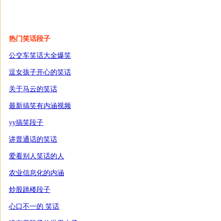
热门笑话段子
公交车笑话大全爆笑
逗女孩子开心的笑话
关于马云的笑话
最新搞笑有内涵视频
yy搞笑段子
讲普通话的笑话
爱看别人笑话的人
农业信息化的内涵
炒股跳楼段子
心口不一的 笑话