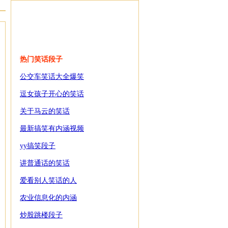
热门笑话段子
公交车笑话大全爆笑
逗女孩子开心的笑话
关于马云的笑话
最新搞笑有内涵视频
yy搞笑段子
讲普通话的笑话
爱看别人笑话的人
农业信息化的内涵
炒股跳楼段子