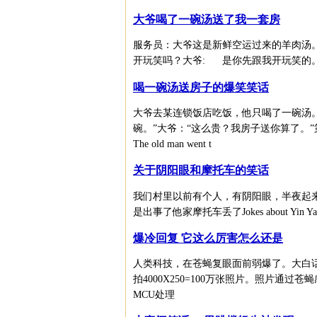
大爷喝了一碗汤送了我一套房
服务员：大爷这是新鲜空运过来的羊肉汤
开玩笑吗？大爷: 是你先跟我开玩笑的。
喝一碗汤送房子的爆笑笑话
大爷去某连锁饭店吃饭，他只喝了一碗汤。
碗。”大爷：“这么贵？我房子送你算了。
The old man went t
关于阴阳眼和摩托车的笑话
我们村里以前有个人，有阴阳眼，半夜起
是出事了他家摩托车丢了Jokes about Yin Yang Eye
爆冷回复 它这么厉害怎么还是
人类科技，在苍蝇复眼面前弱爆了。大白话说
拍4000X250=100万张照片。照片通
MCU处理