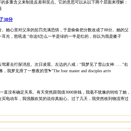
”字的多重含义来制造反差和笑点。它的意思可以从以下两个层面来理解：
器
38分
分。她心里对父亲的惩罚充满恐惧，于是偷偷把分数改成了88分。她的父
耳光，怒吼道:"你这8怎么一半是绿的一半是红的，你以为我是傻子
云驾雾去打探消息。次日凌晨。左边的八戒：“我梦见了雪山女神……”右
整夜的雪⛷”The four master and disciples arriv
一直没有确定关系。有天突然跟我借3000块钱，我毫不犹豫的转给了她，
朋友买电动车，我强颜欢笑的说你真贴心。过了几天，我突然收到物流寄过