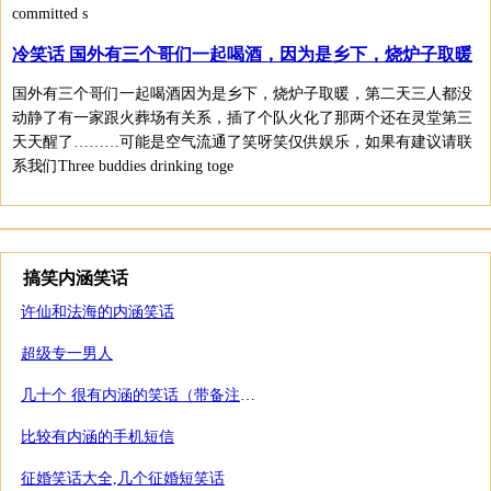
committed s
冷笑话 国外有三个哥们一起喝酒，因为是乡下，烧炉子取暖
国外有三个哥们一起喝酒因为是乡下，烧炉子取暖，第二天三人都没
动静了有一家跟火葬场有关系，插了个队火化了那两个还在灵堂第三
天天醒了………可能是空气流通了笑呀笑仅供娱乐，如果有建议请联
系我们Three buddies drinking toge
搞笑内涵笑话
许仙和法海的内涵笑话
超级专一男人
几十个 很有内涵的笑话（带备注和解答）2
比较有内涵的手机短信
征婚笑话大全,几个征婚短笑话