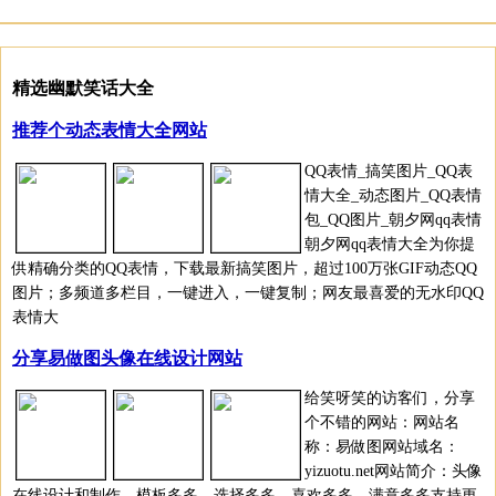
精选幽默笑话大全
推荐个动态表情大全网站
QQ表情_搞笑图片_QQ表
情大全_动态图片_QQ表情
包_QQ图片_朝夕网qq表情
朝夕网qq表情大全为你提
供精确分类的QQ表情，下载最新搞笑图片，超过100万张GIF动态QQ
图片；多频道多栏目，一键进入，一键复制；网友最喜爱的无水印QQ
表情大
分享易做图头像在线设计网站
给笑呀笑的访客们，分享
个不错的网站：网站名
称：易做图网站域名：
yizuotu.net网站简介：头像
在线设计和制作，模板多多，选择多多，喜欢多多，满意多多支持更