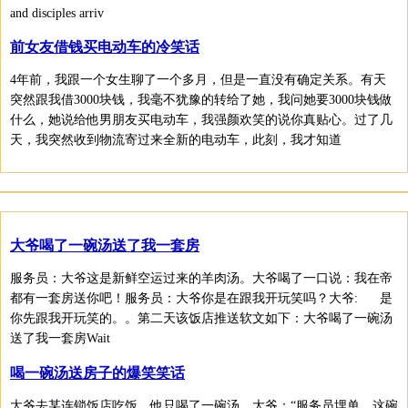
and disciples arriv
前女友借钱买电动车的冷笑话
4年前，我跟一个女生聊了一个多月，但是一直没有确定关系。有天
突然跟我借3000块钱，我毫不犹豫的转给了她，我问她要3000块钱做
什么，她说给他男朋友买电动车，我强颜欢笑的说你真贴心。过了几
天，我突然收到物流寄过来全新的电动车，此刻，我才知道
大爷喝了一碗汤送了我一套房
服务员：大爷这是新鲜空运过来的羊肉汤。大爷喝了一口说：我在帝
都有一套房送你吧！服务员：大爷你是在跟我开玩笑吗？大爷: 是
你先跟我开玩笑的。。第二天该饭店推送软文如下：大爷喝了一碗汤
送了我一套房Wait
喝一碗汤送房子的爆笑笑话
大爷去某连锁饭店吃饭，他只喝了一碗汤。大爷：“服务员埋单，这碗