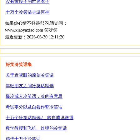
没有黄段子的世界本子
十万个冷笑话手游河神
如果你心情不好很郁闷,请访问：
www.xiaoyaxiao.com 笑呀笑
最近更新：2026-06-30 12:11:20
好笑冷笑话集
关于近视眼的原创冷笑话
年轻朋友之间冷笑话精选
爆冷成人冷笑话，冷的有意思
考试零分以及白卷作弊冷笑话
十万个冷笑话精选2，转自腾讯微博
数学教授和飞机、炸弹的冷笑话
精选十万个冷笑话