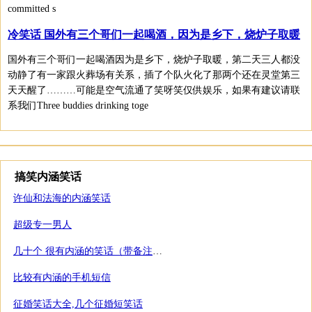
committed s
冷笑话 国外有三个哥们一起喝酒，因为是乡下，烧炉子取暖
国外有三个哥们一起喝酒因为是乡下，烧炉子取暖，第二天三人都没
动静了有一家跟火葬场有关系，插了个队火化了那两个还在灵堂第三
天天醒了………可能是空气流通了笑呀笑仅供娱乐，如果有建议请联
系我们Three buddies drinking toge
搞笑内涵笑话
许仙和法海的内涵笑话
超级专一男人
几十个 很有内涵的笑话（带备注和解答）2
比较有内涵的手机短信
征婚笑话大全,几个征婚短笑话