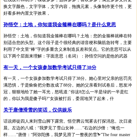
换文字颜色，文字字体，文字内容，拖拽元素，头像制作更个性，更
好看多种内置文字效果，
孙悟空：土地，你知道我金箍棒在哪吗？是什么意思
孙悟空：土地，你知道我金箍棒在哪吗？土地：您的金箍棒就棒在特
别适合您的头型。这个段子是个很经典的谐音梗和脑筋急转弯，主要
利用了中文里“棒”字的多重含义来制造反差和笑点。它的意思可以从
以下两个层面来理解：字面意思（名词）：孙悟空问的是他的武器
有一天，一个女孩参加数学考试只得了38分
有一天，一个女孩参加数学考试只得了38分。她心里对父亲的惩罚充
满恐惧，于是偷偷把分数改成了88分。她的父亲看到试卷后，怒发冲
冠，狠狠地给了她一耳光，怒吼道:"你这8怎么一半是绿的一半是红
的，你以为我是傻子吗?"女孩被打后，委屈地哭了起来，什
关于唐僧滑雪的笑话，仅供娱乐
话说师徒四人来到雪山脚下露营。悟空腾云驾雾去打探消息。次日凌
晨。左边的八戒：“我梦见了雪山女神……”右边的沙僧：“俺也一
样……”唐僧：“阿弥陀佛，我梦见滑了一整夜的雪⛷”The four master