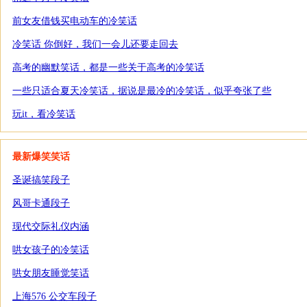
前女友借钱买电动车的冷笑话
冷笑话 你倒好，我们一会儿还要走回去
高考的幽默笑话，都是一些关于高考的冷笑话
一些只适合夏天冷笑话，据说是最冷的冷笑话，似乎夸张了些
玩it，看冷笑话
最新爆笑笑话
圣诞搞笑段子
风哥卡通段子
现代交际礼仪内涵
哄女孩子的冷笑话
哄女朋友睡觉笑话
上海576 公交车段子