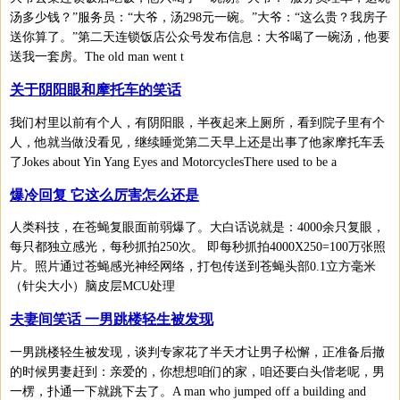
汤多少钱？”服务员：“大爷，汤298元一碗。”大爷：“这么贵？我房子
送你算了。”第二天连锁饭店公众号发布信息：大爷喝了一碗汤，他要
送我一套房。The old man went t
关于阴阳眼和摩托车的笑话
我们村里以前有个人，有阴阳眼，半夜起来上厕所，看到院子里有个
人，他就当做没看见，继续睡觉第二天早上还是出事了他家摩托车丢
了Jokes about Yin Yang Eyes and MotorcyclesThere used to be a
爆冷回复 它这么厉害怎么还是
人类科技，在苍蝇复眼面前弱爆了。大白话说就是：4000余只复眼，
每只都独立感光，每秒抓拍250次。 即每秒抓拍4000X250=100万张照
片。照片通过苍蝇感光神经网络，打包传送到苍蝇头部0.1立方毫米
（针尖大小）脑皮层MCU处理
夫妻间笑话 一男跳楼轻生被发现
一男跳楼轻生被发现，谈判专家花了半天才让男子松懈，正准备后撤
的时候男妻赶到：亲爱的，你想想咱们的家，咱还要白头偕老呢，男
一楞，扑通一下就跳下去了。A man who jumped off a building and