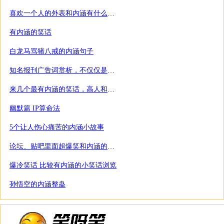
喜欢一个人的外表和内涵有什么联系
有内涵的笑话
白龙马骂猪八戒的内涵句子
知名报刊广告词赏析，不仅仅是高更是幽
来几个最有内涵的笑话，高人和神人都不需要给解释的
幽默篇 IP算命法
5个让人伤心痛苦的内涵小故事
论坛、贴吧里面超爆笑和内涵的回复5个
爆冷笑话 比较有内涵的小笑话浏览
孙悟空的内涵整蛊