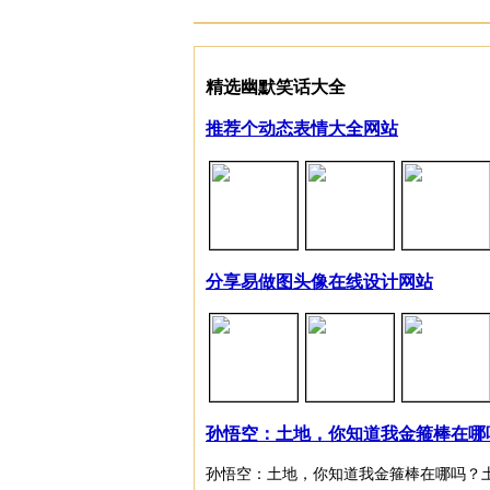
精选幽默笑话大全
推荐个动态表情大全网站
分享易做图头像在线设计网站
孙悟空：土地，你知道我金箍棒在哪
孙悟空：土地，你知道我金箍棒在哪吗？