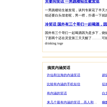
夫妻间笑话 一男跳楼轻生被发现
一男跳楼轻生被发现，谈判专家花了半天
咱还要白头偕老呢，男一楞，扑通一下就跳下去了。A man 
冷笑话 国外有三个哥们一起喝酒，
国外有三个哥们一起喝酒因为是乡下，烧
了那两个还在灵堂第三天天醒了………可能是空
drinking toge
搞笑内涵笑话
许仙和法海的内涵笑话
超
比较有内涵的手机短信
征
有内涵的笑话
白
来几个最有内涵的笑话，高人和神人都不需要给解释的
幽