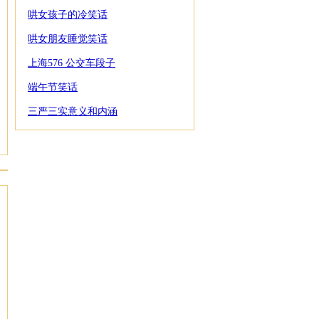
哄女孩子的冷笑话
哄女朋友睡觉笑话
上海576 公交车段子
端午节笑话
三严三实意义和内涵