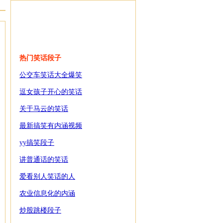
热门笑话段子
公交车笑话大全爆笑
逗女孩子开心的笑话
关于马云的笑话
最新搞笑有内涵视频
yy搞笑段子
讲普通话的笑话
爱看别人笑话的人
农业信息化的内涵
炒股跳楼段子