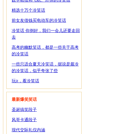
数学教授和飞机、炸弹的冷笑话
精选十万个冷笑话
前女友借钱买电动车的冷笑话
冷笑话 你倒好，我们一会儿还要走回
去
高考的幽默笑话，都是一些关于高考
的冷笑话
一些只适合夏天冷笑话，据说是最冷
的冷笑话，似乎夸张了些
玩it，看冷笑话
最新爆笑笑话
圣诞搞笑段子
风哥卡通段子
现代交际礼仪内涵