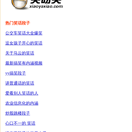
热门笑话段子
公交车笑话大全爆笑
逗女孩子开心的笑话
关于马云的笑话
最新搞笑有内涵视频
yy搞笑段子
讲普通话的笑话
爱看别人笑话的人
农业信息化的内涵
炒股跳楼段子
心口不一的 笑话