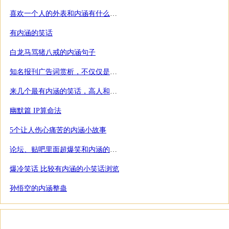
喜欢一个人的外表和内涵有什么联系
有内涵的笑话
白龙马骂猪八戒的内涵句子
知名报刊广告词赏析，不仅仅是高更是幽
来几个最有内涵的笑话，高人和神人都不需要给解释的
幽默篇 IP算命法
5个让人伤心痛苦的内涵小故事
论坛、贴吧里面超爆笑和内涵的回复5个
爆冷笑话 比较有内涵的小笑话浏览
孙悟空的内涵整蛊