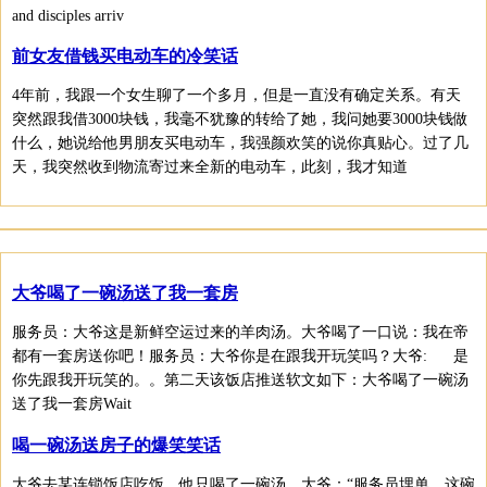
and disciples arriv
前女友借钱买电动车的冷笑话
4年前，我跟一个女生聊了一个多月，但是一直没有确定关系。有天
突然跟我借3000块钱，我毫不犹豫的转给了她，我问她要3000块钱做
什么，她说给他男朋友买电动车，我强颜欢笑的说你真贴心。过了几
天，我突然收到物流寄过来全新的电动车，此刻，我才知道
大爷喝了一碗汤送了我一套房
服务员：大爷这是新鲜空运过来的羊肉汤。大爷喝了一口说：我在帝
都有一套房送你吧！服务员：大爷你是在跟我开玩笑吗？大爷: 是
你先跟我开玩笑的。。第二天该饭店推送软文如下：大爷喝了一碗汤
送了我一套房Wait
喝一碗汤送房子的爆笑笑话
大爷去某连锁饭店吃饭，他只喝了一碗汤。大爷：“服务员埋单，这碗