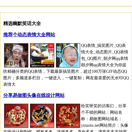
精选幽默笑话大全
推荐个动态表情大全网站
QQ表情_搞笑图片_QQ表
情大全_动态图片_QQ表情
包_QQ图片_朝夕网qq表情
朝夕网qq表情大全为你提
供精确分类的QQ表情，下载最新搞笑图片，超过100万张GIF动态QQ
图片；多频道多栏目，一键进入，一键复制；网友最喜爱的无水印QQ
表情大
分享易做图头像在线设计网站
给笑呀笑的访客们，分享
个不错的网站：网站名
称：易做图网站域名：
yizuotu.net网站简介：头像
在线设计和制作，模板多多，选择多多，喜欢多多，满意多多支持更