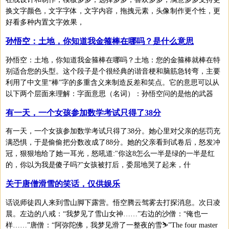
换文字颜色，文字字体，文字内容，拖拽元素，头像制作更个性，更
好看多种内置文字效果，
孙悟空：土地，你知道我金箍棒在哪吗？是什么意思
孙悟空：土地，你知道我金箍棒在哪吗？土地：您的金箍棒就棒在特
别适合您的头型。这个段子是个很经典的谐音梗和脑筋急转弯，主要
利用了中文里“棒”字的多重含义来制造反差和笑点。它的意思可以从
以下两个层面来理解：字面意思（名词）：孙悟空问的是他的武器
有一天，一个女孩参加数学考试只得了38分
有一天，一个女孩参加数学考试只得了38分。她心里对父亲的惩罚充
满恐惧，于是偷偷把分数改成了88分。她的父亲看到试卷后，怒发冲
冠，狠狠地给了她一耳光，怒吼道:"你这8怎么一半是绿的一半是红
的，你以为我是傻子吗?"女孩被打后，委屈地哭了起来，什
关于唐僧滑雪的笑话，仅供娱乐
话说师徒四人来到雪山脚下露营。悟空腾云驾雾去打探消息。次日凌
晨。左边的八戒：“我梦见了雪山女神……”右边的沙僧：“俺也一
样……”唐僧：“阿弥陀佛，我梦见滑了一整夜的雪⛷”The four master