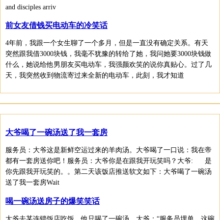
and disciples arriv
前女友借钱买电动车的冷笑话
4年前，我跟一个女生聊了一个多月，但是一直没有确定关系。有天
突然跟我借3000块钱，我毫不犹豫的转给了她，我问她要3000块钱做
什么，她说给他男朋友买电动车，我强颜欢笑的说你真贴心。过了几
天，我突然收到物流寄过来全新的电动车，此刻，我才知道
大爷喝了一碗汤送了我一套房
服务员：大爷这是新鲜空运过来的羊肉汤。大爷喝了一口说：我在帝
都有一套房送你吧！服务员：大爷你是在跟我开玩笑吗？大爷: 是
你先跟我开玩笑的。。第二天该饭店推送软文如下：大爷喝了一碗汤
送了我一套房Wait
喝一碗汤送房子的爆笑笑话
大爷去某连锁饭店吃饭，他只喝了一碗汤。大爷：“服务员埋单，这碗