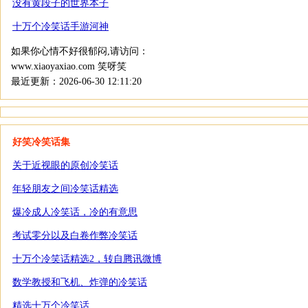
没有黄段子的世界本子
十万个冷笑话手游河神
如果你心情不好很郁闷,请访问：
www.xiaoyaxiao.com 笑呀笑
最近更新：2026-06-30 12:11:20
好笑冷笑话集
关于近视眼的原创冷笑话
年轻朋友之间冷笑话精选
爆冷成人冷笑话，冷的有意思
考试零分以及白卷作弊冷笑话
十万个冷笑话精选2，转自腾讯微博
数学教授和飞机、炸弹的冷笑话
精选十万个冷笑话