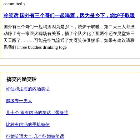
committed s
冷笑话 国外有三个哥们一起喝酒，因为是乡下，烧炉子取暖
国外有三个哥们一起喝酒因为是乡下，烧炉子取暖，第二天三人都没
动静了有一家跟火葬场有关系，插了个队火化了那两个还在灵堂第三
天天醒了………可能是空气流通了笑呀笑仅供娱乐，如果有建议请联
系我们Three buddies drinking toge
搞笑内涵笑话
许仙和法海的内涵笑话
超级专一男人
几十个 很有内涵的笑话（带备注和解答）2
比较有内涵的手机短信
征婚笑话大全,几个征婚短笑话