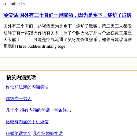
committed s
冷笑话 国外有三个哥们一起喝酒，因为是乡下，烧炉子取暖
国外有三个哥们一起喝酒因为是乡下，烧炉子取暖，第二天三人都没
动静了有一家跟火葬场有关系，插了个队火化了那两个还在灵堂第三
天天醒了………可能是空气流通了笑呀笑仅供娱乐，如果有建议请联
系我们Three buddies drinking toge
搞笑内涵笑话
许仙和法海的内涵笑话
超级专一男人
几十个 很有内涵的笑话（带备注和解答）2
比较有内涵的手机短信
征婚笑话大全,几个征婚短笑话