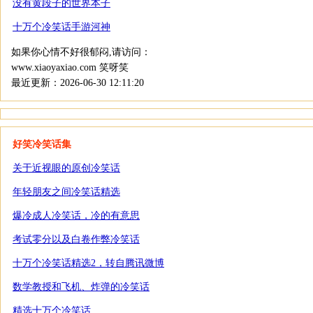
没有黄段子的世界本子
十万个冷笑话手游河神
如果你心情不好很郁闷,请访问：
www.xiaoyaxiao.com 笑呀笑
最近更新：2026-06-30 12:11:20
好笑冷笑话集
关于近视眼的原创冷笑话
年轻朋友之间冷笑话精选
爆冷成人冷笑话，冷的有意思
考试零分以及白卷作弊冷笑话
十万个冷笑话精选2，转自腾讯微博
数学教授和飞机、炸弹的冷笑话
精选十万个冷笑话