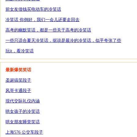
前女友借钱买电动车的冷笑话
冷笑话 你倒好，我们一会儿还要走回去
高考的幽默笑话，都是一些关于高考的冷笑话
一些只适合夏天冷笑话，据说是最冷的冷笑话，似乎夸张了些
玩it，看冷笑话
最新爆笑笑话
圣诞搞笑段子
风哥卡通段子
现代交际礼仪内涵
哄女孩子的冷笑话
哄女朋友睡觉笑话
上海576 公交车段子