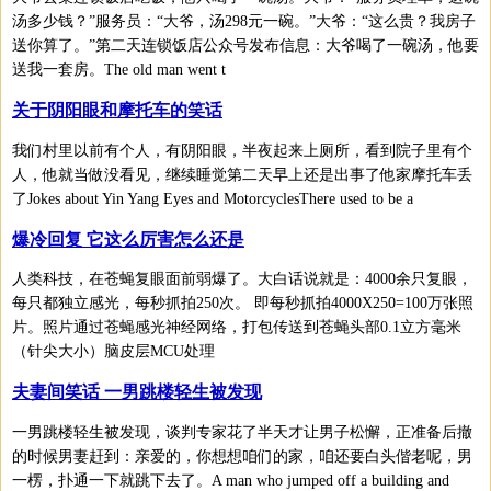
汤多少钱？”服务员：“大爷，汤298元一碗。”大爷：“这么贵？我房子
送你算了。”第二天连锁饭店公众号发布信息：大爷喝了一碗汤，他要
送我一套房。The old man went t
关于阴阳眼和摩托车的笑话
我们村里以前有个人，有阴阳眼，半夜起来上厕所，看到院子里有个
人，他就当做没看见，继续睡觉第二天早上还是出事了他家摩托车丢
了Jokes about Yin Yang Eyes and MotorcyclesThere used to be a
爆冷回复 它这么厉害怎么还是
人类科技，在苍蝇复眼面前弱爆了。大白话说就是：4000余只复眼，
每只都独立感光，每秒抓拍250次。 即每秒抓拍4000X250=100万张照
片。照片通过苍蝇感光神经网络，打包传送到苍蝇头部0.1立方毫米
（针尖大小）脑皮层MCU处理
夫妻间笑话 一男跳楼轻生被发现
一男跳楼轻生被发现，谈判专家花了半天才让男子松懈，正准备后撤
的时候男妻赶到：亲爱的，你想想咱们的家，咱还要白头偕老呢，男
一楞，扑通一下就跳下去了。A man who jumped off a building and