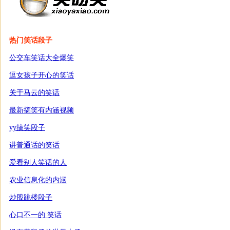
热门笑话段子
公交车笑话大全爆笑
逗女孩子开心的笑话
关于马云的笑话
最新搞笑有内涵视频
yy搞笑段子
讲普通话的笑话
爱看别人笑话的人
农业信息化的内涵
炒股跳楼段子
心口不一的 笑话