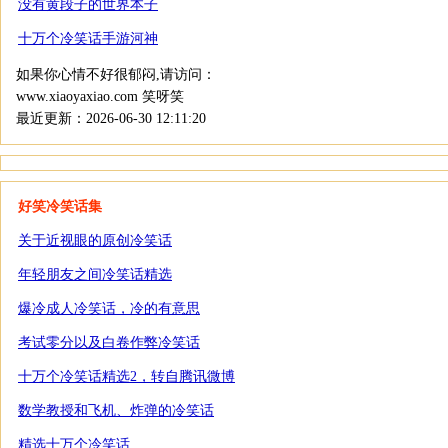
没有黄段子的世界本子
十万个冷笑话手游河神
如果你心情不好很郁闷,请访问：
www.xiaoyaxiao.com 笑呀笑
最近更新：2026-06-30 12:11:20
好笑冷笑话集
关于近视眼的原创冷笑话
年轻朋友之间冷笑话精选
爆冷成人冷笑话，冷的有意思
考试零分以及白卷作弊冷笑话
十万个冷笑话精选2，转自腾讯微博
数学教授和飞机、炸弹的冷笑话
精选十万个冷笑话