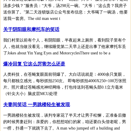
汤多少钱？”服务员：“大爷，汤298元一碗。”大爷：“这么贵？我房子
送你算了。”第二天连锁饭店公众号发布信息：大爷喝了一碗汤，他要
送我一套房。The old man went t
关于阴阳眼和摩托车的笑话
我们村里以前有个人，有阴阳眼，半夜起来上厕所，看到院子里有个
人，他就当做没看见，继续睡觉第二天早上还是出事了他家摩托车丢
了Jokes about Yin Yang Eyes and MotorcyclesThere used to be a
爆冷回复 它这么厉害怎么还是
人类科技，在苍蝇复眼面前弱爆了。大白话说就是：4000余只复眼，
每只都独立感光，每秒抓拍250次。 即每秒抓拍4000X250=100万张照
片。照片通过苍蝇感光神经网络，打包传送到苍蝇头部0.1立方毫米
（针尖大小）脑皮层MCU处理
夫妻间笑话 一男跳楼轻生被发现
一男跳楼轻生被发现，谈判专家花了半天才让男子松懈，正准备后撤
的时候男妻赶到：亲爱的，你想想咱们的家，咱还要白头偕老呢，男
一楞，扑通一下就跳下去了。A man who jumped off a building and