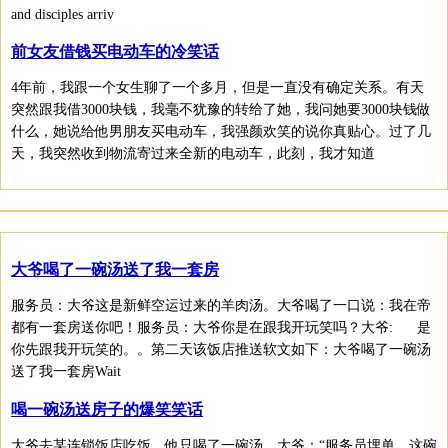
and disciples arriv
前女友借钱买电动车的冷笑话
4年前，我跟一个女生聊了一个多月，但是一直没有确定关系。有天
突然跟我借3000块钱，我毫不犹豫的转给了她，我问她要3000块钱做
什么，她说给他男朋友买电动车，我强颜欢笑的说你真贴心。过了几
天，我突然收到物流寄过来全新的电动车，此刻，我才知道
大爷喝了一碗汤送了我一套房
服务员：大爷这是新鲜空运过来的羊肉汤。大爷喝了一口说：我在帝
都有一套房送你吧！服务员：大爷你是在跟我开玩笑吗？大爷: 是
你先跟我开玩笑的。。第二天该饭店推送软文如下：大爷喝了一碗汤
送了我一套房Wait
喝一碗汤送房子的爆笑笑话
大爷去某连锁饭店吃饭，他只喝了一碗汤。大爷：“服务员埋单，这碗