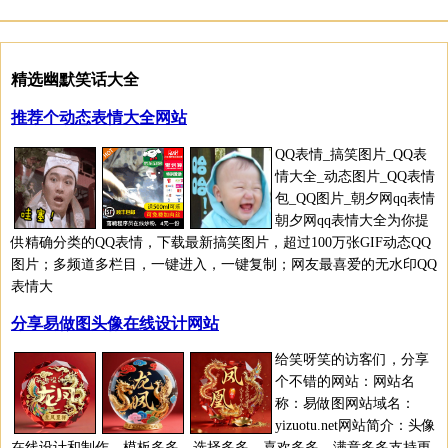
精选幽默笑话大全
推荐个动态表情大全网站
QQ表情_搞笑图片_QQ表
情大全_动态图片_QQ表情
包_QQ图片_朝夕网qq表情
朝夕网qq表情大全为你提
供精确分类的QQ表情，下载最新搞笑图片，超过100万张GIF动态QQ
图片；多频道多栏目，一键进入，一键复制；网友最喜爱的无水印QQ
表情大
分享易做图头像在线设计网站
给笑呀笑的访客们，分享
个不错的网站：网站名
称：易做图网站域名：
yizuotu.net网站简介：头像
在线设计和制作，模板多多，选择多多，喜欢多多，满意多多支持更