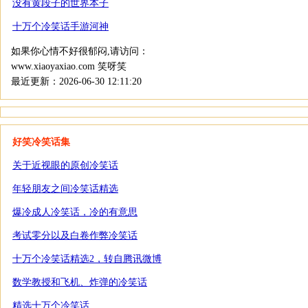
没有黄段子的世界本子
十万个冷笑话手游河神
如果你心情不好很郁闷,请访问：
www.xiaoyaxiao.com 笑呀笑
最近更新：2026-06-30 12:11:20
好笑冷笑话集
关于近视眼的原创冷笑话
年轻朋友之间冷笑话精选
爆冷成人冷笑话，冷的有意思
考试零分以及白卷作弊冷笑话
十万个冷笑话精选2，转自腾讯微博
数学教授和飞机、炸弹的冷笑话
精选十万个冷笑话